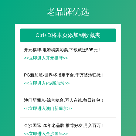
遥想公瑾当年，小乔初嫁了，雄姿英发。
羽扇纶巾，谈笑间，樯橹灰飞烟灭。
故国神游，多情应笑我，早生华发。
人生如梦，一尊还酹江月。